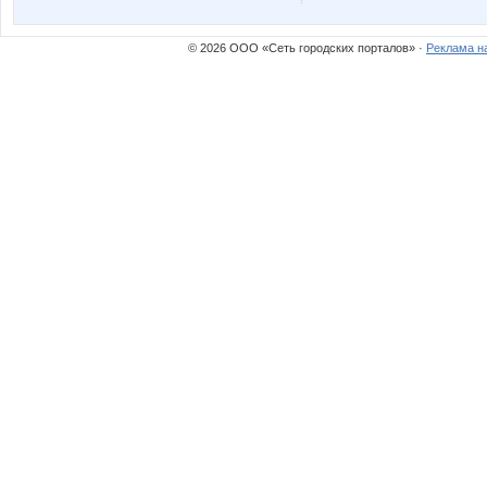
ксю77
морков
© 2026 ООО «Сеть городских порталов» ·
Реклама н
Гения
Катюли
Леночка_884
М@рк
Яна Калинина
Секрет
Ве*$т*!@
Веснуш