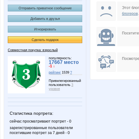
Lana.16
Lenus
Этот блог
Отправить приватное сообщение
блогеров
.
Добавить в друзья
Игнорировать
Platina
Pris
Посетит
Сделать подарок
Совместная покупка: взрослый
ZLATTO
Zaika-Z
популярность:
Посмотре
17667 место
-1 ↓
рейтинг
1539
?
Привилегированный
пользователь
3
helena309ok
kleines
уровня
Статистика портрета:
natalyof
nibeda
сейчас просматривают портрет - 0
зарегистрированные пользователи
посетившие портрет за 7 дней - 0